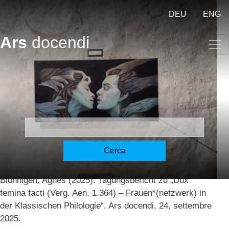
Salta al contenuto principale
DEU
ENG
Ars
docendi
„Dux femina facti“
[Blönnigen]
Cerca
Blönnigen, Agnes
30.09.2025
Blönnigen, Agnes (2025): Tagungsbericht zu „Dux
femina facti (Verg. Aen. 1.364) – Frauen*(netzwerk) in
der Klassischen Philologie“. Ars docendi, 24, settembre
2025.