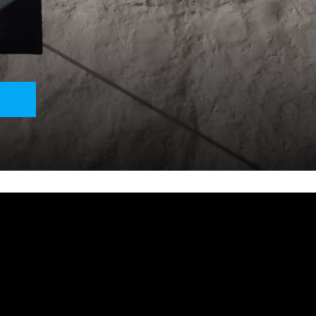
izzotti]
chbaumer]