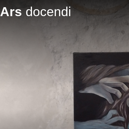
Salta al contenuto principale
Ars
docendi
Il terzo millennio richiede una svolta radicale anche n
„Creating n
Massa e potere nelle Baccanti – Masse und Macht in Euri
Ovidio e Pitagora – Ovid und P
L’amicizia nel Laelius de a
L’astuzia dell’eroe – He
Innografia – Hymnog
Archiloco e il mal di vivere – Archilochus und de