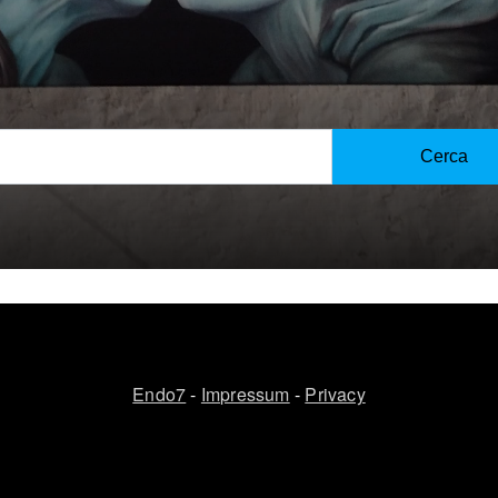
o e Lesbia – Catullus and Lesbia [Maier]
nnten klassischen Sprachen - Greek-Latin language acquisition [P
e old worlds at the origin of the earth or Ancient cosmology [Kri
Cerca
Endo7
-
Impressum
-
Privacy