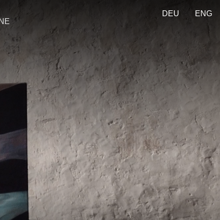
DEU
ENG
ONE
...
Giunta]
i