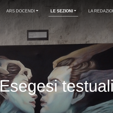
ARS DOCENDI
LE SEZIONI
LA REDAZI
ei riguardi dell’antico, che prescinda da ogni forma di ortodossia
ew disorder” [Engelhardt]
pides’ “Bakchen” - Crowds and Power in Euripides' ‘Bacchae’ [
ythagoras- Ovid and Pythagoras [Marandino]
micitia – Laelius de amicitia [Roncoroni]
Esegesi testual
ldenlist - The hero's cunning [Scifo]
raphie - hymnography [Marandino]
r Weltschmerz - Archilochus and the pain of living [Marandino]