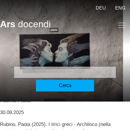
Salta al contenuto principale
DEU
ENG
Ars
docendi
I lirici greci – Griechische
Lyriker in italienischer
Übersetzung - Archilochus
and Quasimodo [Rubino]
Cerca
Rubino, Paola
30.09.2025
Rubino, Paola (2025). I lirici greci - Archiloco (nella