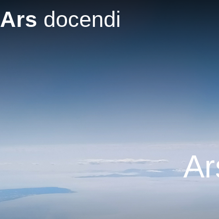
Salta al contenuto principale
Ars
docendi
Ars docendi 20/2024
Premessa – Vorwort - Foreword [Adami]
Sono già passati quattro anni dalla prima pubblicazione della
Siamo alla ventesima edizione e siamo molto contenti di pot
possibilità di inquadrare il latino anche nel mondo di oggi, 
lavorativi al di fuori della scuola.
Ar
Troverete articoli sulla ricezione del latino nel mondo di ogg
Harry Potter, troverete un affascinante contributo sull'uso 
Troverete inoltre due testi che riflettono la storia scientifi
artificiale nelle lezioni di latino, ed infine leggerete di due p