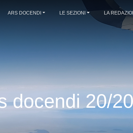
ARS DOCENDI
LE SEZIONI
LA REDAZI
 rivista digitale "Ars docendi".
ervi presentare un numero speciale: un'edizione che ci most
di trovare connessioni interessantissime con altre materie sc
s docendi 20/2
i, nel campo della musica (Heavy Metal), nel cabaret, nel teatr
del moretum e un altro sull'uso del garum nella cucina moder
ca delle nostre materie, proposte concrete su come coinvolgere
rogetti interdisciplinari (greco e/o latino) basati su lezioni di