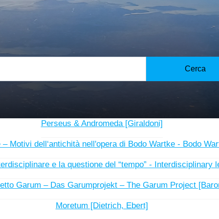
n'intervista sul perché il latino è ancora rilevante nel vent
, Monaco, Graz, in Transilvania, in Slovacchia, in Grecia, n
a e Grecia.
Cerca
cia a voi quanto è piaciuto a noi!
- Insegnamento in team di greco e latino - Team teaching Gr
Perseus & Andromeda [Giraldoni]
– Motivi dell‘antichità nell'opera di Bodo Wartke - Bodo War
rdisciplinare e la questione del “tempo” - Interdisciplinary l
getto Garum – Das Garumprojekt – The Garum Project [Baron
Moretum [Dietrich, Ebert]