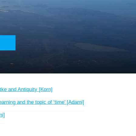
unesimo secolo, e una pagina web su
ei quali si cerca di avvicinarsi a
eek - Latin [Christoph, Röck]
tke and Antiquity [Korn]
earning and the topic of ‘time’ [Adami]
i]