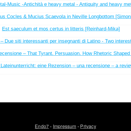
al-Music -Antichità e heavy metal - Antiquity and heavy meta
ius Cocles & Mucius Scaevola in Neville Longbottom [Simon
Est saeculum et mos certus in litteris [Reinhard-Mika]
– Due siti interessanti per insegnanti di Latino - Two interes
ecensione – That Tyrant. Persuasion. How Rhetoric Shaped 
 Lateinunterricht: eine Rezension – una recensione – a revi
Endo7
-
Impressum
-
Privacy