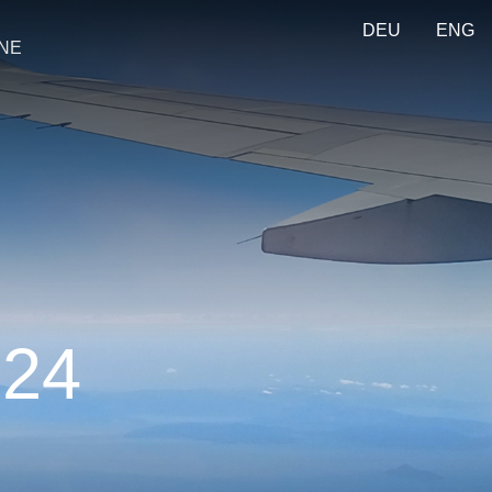
DEU
ENG
ONE
ra ancora una volta le grandi
olastiche, ma anche con altri ambiti
024
o (tutto inaspettato), nelle storie di
na.
 in modo efficace l'intelligenza
 squadra.