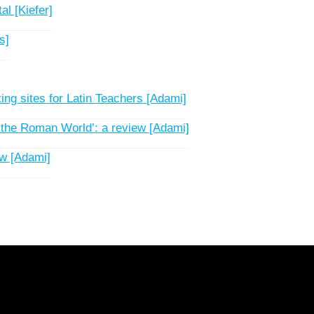
l [Kiefer]
s]
ting sites for Latin Teachers [Adami]
the Roman World’: a review [Adami]
ew [Adami]