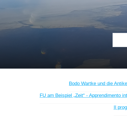
In più vi presentiamo collegamenti a due siti interessanti, u
diversi progetti Erasmusplus con scuole partner ad Amsterdam
temi attuali basandosi su testi e riflessioni dell'antica Rom
Siamo molto orgogliosi di questo numero e speriamo che piac
Teamunterricht Griechisch-Latein 
Bodo Wartke und die Antike 
FU am Beispiel „Zeit“ - Apprendimento inte
Il pro