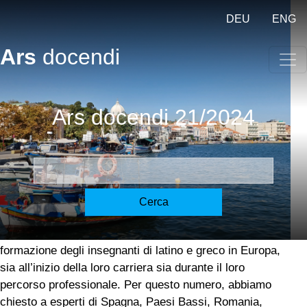
Salta al contenuto principale
DEU
ENG
Ars
docendi
Ars docendi 21/2024
Ars docendi 21/2024
Premessa – Vorwort – Foreword [Adami, Korn]
Questo è il primo numero di Ars docendi ideato
Cerca
integralmente insieme al collega Matthias Korn, che
desidero ringraziare di cuore per la preziosissima
collaborazione. Abbiamo deciso di proporvi un tema
centrale che riteniamo estremamente interessante: la
formazione degli insegnanti di latino e greco in Europa,
sia all’inizio della loro carriera sia durante il loro
percorso professionale. Per questo numero, abbiamo
chiesto a esperti di Spagna, Paesi Bassi, Romania,